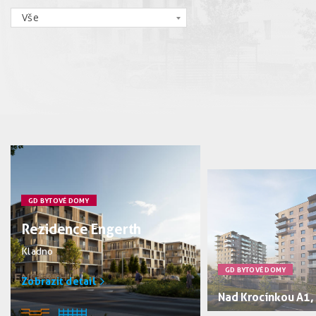
Vše
GD BYTOVÉ DOMY
Rezidence Engerth
Kladno
GD BYTOVÉ DOMY
Zobrazit detail
Nad Krocínkou A1,