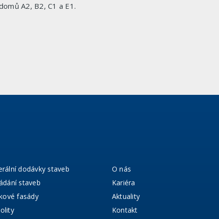
domů A2, B2, C1 a E1.
rální dodávky staveb
O nás
ádání staveb
Kariéra
íkové fasády
Aktuality
lity
Kontakt