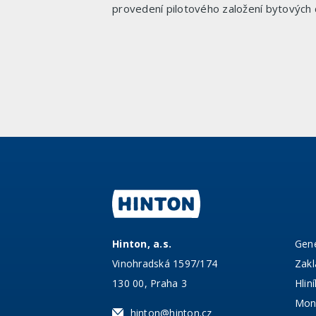
provedení pilotového založení bytových 
Hinton, a.s.
Gene
Vinohradská 1597/174
Zakl
130 00, Praha 3
Hlin
Mono
hinton@hinton.cz