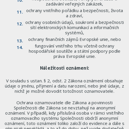
zadávání veřejných zakázek,
ochrany vnitřního pořádku a bezpečnosti, života
a zdraví,
ochrany osobních údajů, soukromí a bezpečnosti
sítí elektronických komunikací a informačních
systémů,
ochrany finančních zájmů Evropské unie, nebo
fungování vnitřního trhu včetně ochrany
hospodářské soutěže a státní podpory podle
práva Evropské unie.
Náležitosti oznámení:
V souladu s ustan. § 2, odst. 2 Zákona oznámení obsahuje
údaje o jménu, příjmení a datu narození, nebo jiné údaje, z
nichž je možné dovodit totožnost oznamovatele.
Ochrana oznamovatele dle Zákona a povinnosti
Společnosti dle Zákona se nevztahují na anonymní
oznámení. V případě, kdy příslušná osoba v rámci vnitřního
oznamovacího systému Společnosti obdrží anonymní
oznámení, toto oznámení toliko založí do evidence a dále s
ním nijak nenakládá, a to až do doby, než vyjde dodatečně