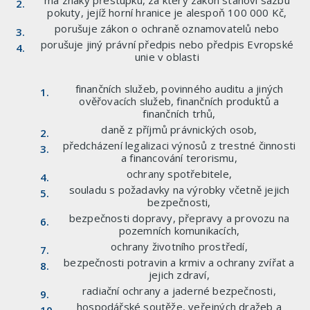
má znaky přestupku, za který zákon stanoví sazbu
pokuty, jejíž horní hranice je alespoň 100 000 Kč,
porušuje zákon o ochraně oznamovatelů nebo
porušuje jiný právní předpis nebo předpis Evropské
unie v oblasti
finančních služeb, povinného auditu a jiných
ověřovacích služeb, finančních produktů a
finančních trhů,
daně z příjmů právnických osob,
předcházení legalizaci výnosů z trestné činnosti
a financování terorismu,
ochrany spotřebitele,
souladu s požadavky na výrobky včetně jejich
bezpečnosti,
bezpečnosti dopravy, přepravy a provozu na
pozemních komunikacích,
ochrany životního prostředí,
bezpečnosti potravin a krmiv a ochrany zvířat a
jejich zdraví,
radiační ochrany a jaderné bezpečnosti,
hospodářské soutěže, veřejných dražeb a