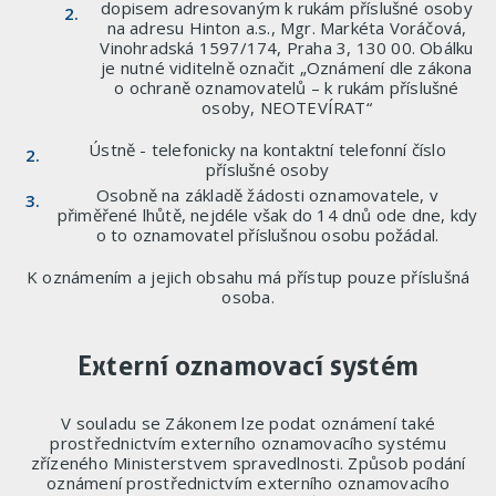
dopisem adresovaným k rukám příslušné osoby
na adresu Hinton a.s., Mgr. Markéta Voráčová,
Vinohradská 1597/174, Praha 3, 130 00. Obálku
je nutné viditelně označit „Oznámení dle zákona
o ochraně oznamovatelů – k rukám příslušné
osoby, NEOTEVÍRAT“
Ústně - telefonicky na kontaktní telefonní číslo
příslušné osoby
Osobně na základě žádosti oznamovatele, v
přiměřené lhůtě, nejdéle však do 14 dnů ode dne, kdy
o to oznamovatel příslušnou osobu požádal.
K oznámením a jejich obsahu má přístup pouze příslušná
osoba.
Externí oznamovací systém
V souladu se Zákonem lze podat oznámení také
prostřednictvím externího oznamovacího systému
zřízeného Ministerstvem spravedlnosti. Způsob podání
oznámení prostřednictvím externího oznamovacího