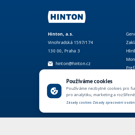
Hinton, a.s.
Gene
Vinohradská 1597/174
Zakl
130 00, Praha 3
Hlin
Mono
hinton@hinton.cz
Pre
+420 733 127 807
Aktu
Používáme cookies
+420 776 466 976
Ref
Používáme nezbytné cookies pro fu
pro analytiku, marketing a rozšířené
·
Zásady cookies
Zásady zpracování osobn