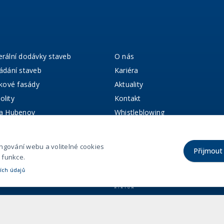
rální dodávky staveb
O nás
ádání staveb
Kariéra
íkové fasády
Aktuality
lity
Kontakt
fa Hubenov
Whistleblowing
ální projekty
erence
ngování webu a volitelné cookies
Přijmout
 funkce.
ích údajů
Navštivte stránky