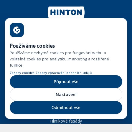
Hinton, a.s.
Používáme cookies
Vinohradská 1597/174
Používáme nezbytné cookies pro fungování webu a
130 00, Praha 3
volitelné cookies pro analytiku, marketing a rozšířené
funkce.
hinton@hinton.cz
·
Zásady cookies
Zásady zpracování osobních údajů
+420 733 127 807
Přijmout vše
+420 776 466 976
Nastavení
Generální dodávky staveb
Odmítnout vše
Zakládání staveb
Hliníkové fasády
Monolity