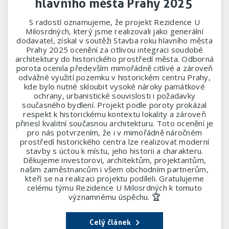
hlavního města Prahy 2025
S radostí oznamujeme, že projekt Rezidence U
Milosrdných, který jsme realizovali jako generální
dodavatel, získal v soutěži Stavba roku hlavního města
Prahy 2025 ocenění za citlivou integraci soudobé
architektury do historického prostředí města. Odborná
porota ocenila především mimořádně citlivé a zároveň
odvážné využití pozemku v historickém centru Prahy,
kde bylo nutné skloubit vysoké nároky památkové
ochrany, urbanistické souvislosti i požadavky
současného bydlení. Projekt podle poroty prokázal
respekt k historickému kontextu lokality a zároveň
přinesl kvalitní současnou architekturu. Toto ocenění je
pro nás potvrzením, že i v mimořádně náročném
prostředí historického centra lze realizovat moderní
stavby s úctou k místu, jeho historii a charakteru.
Děkujeme investorovi, architektům, projektantům,
našim zaměstnancům i všem obchodním partnerům,
kteří se na realizaci projektu podíleli. Gratulujeme
celému týmu Rezidence U Milosrdných k tomuto
významnému úspěchu. 🏆
Celý článek