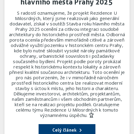
hlavního města Prahy 2025
S radostí oznamujeme, že projekt Rezidence U
Milosrdných, který jsme realizovali jako generální
dodavatel, získal v soutěži Stavba roku hlavního města
Prahy 2025 ocenění za citlivou integraci soudobé
architektury do historického prostředí města. Odborná
porota ocenila především mimořádně citlivé a zároveň
odvážné využití pozemku v historickém centru Prahy,
kde bylo nutné skloubit vysoké nároky památkové
ochrany, urbanistické souvislosti i požadavky
současného bydlení. Projekt podle poroty prokázal
respekt k historickému kontextu lokality a zároveň
přinesl kvalitní současnou architekturu. Toto ocenění je
pro nás potvrzením, že i v mimořádně náročném
prostředí historického centra lze realizovat moderní
stavby s úctou k místu, jeho historii a charakteru.
Děkujeme investorovi, architektům, projektantům,
našim zaměstnancům i všem obchodním partnerům,
kteří se na realizaci projektu podíleli. Gratulujeme
celému týmu Rezidence U Milosrdných k tomuto
významnému úspěchu. 🏆
Celý článek