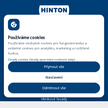
Hinton, a.s.
Používáme cookies
Vinohradská 1597/174
Používáme nezbytné cookies pro fungování webu a
130 00, Praha 3
volitelné cookies pro analytiku, marketing a rozšířené
funkce.
hinton@hinton.cz
·
Zásady cookies
Zásady zpracování osobních údajů
+420 733 127 807
Přijmout vše
+420 776 466 976
Nastavení
Generální dodávky staveb
Odmítnout vše
Zakládání staveb
Hliníkové fasády
Monolity