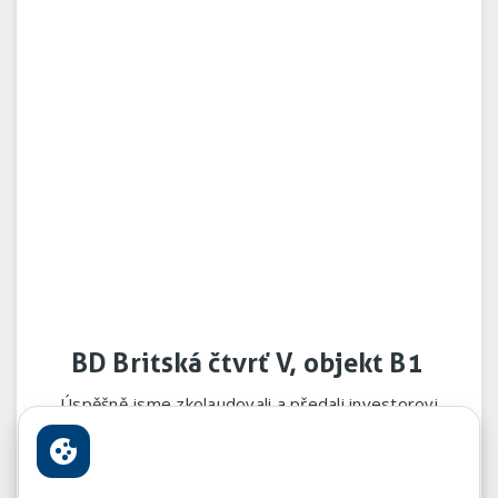
BD Britská čtvrť V, objekt B1
Úspěšně jsme zkolaudovali a předali investorovi
Bytový dům Britská čtvrť V, objekt B1. Projekt
zrealizovalo středisko 02 Praha – Richarda Bakose.
Poděkování za profesionálně odvedenou práci patří
projektovému týmu Jindřicha Kubaláka ve složení Jiří