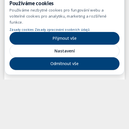
Bičiště, Pavel Janžura, Petr Brachovič, Roman Moulis,
Používáme cookies
Witold Kleczynski, Tomáš Zeman, Jana Hebrová a
Používáme nezbytné cookies pro fungování webu a
Vladimír Dostál.
volitelné cookies pro analytiku, marketing a rozšířené
funkce.
Celý článek
·
Zásady cookies
Zásady zpracování osobních údajů
Přijmout vše
Nastavení
Odmítnout vše