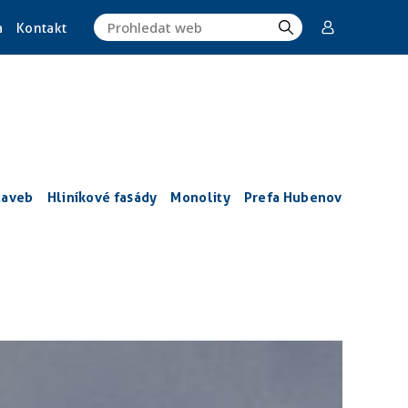
a
Kontakt
taveb
Hliníkové fasády
Monolity
Prefa Hubenov